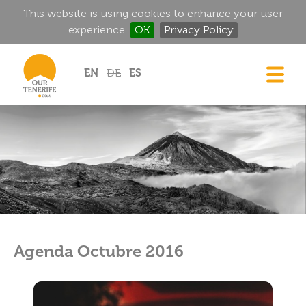
This website is using cookies to enhance your user
experience
OK
Privacy Policy
Jump to navigation
EN
DE
ES
CASAS
GOURMET
MANSIONES HISTÓRICAS
RINCONES MÁGICOS
GOLF
ALQUILER
Agenda Octubre 2016
DIRECTORIO