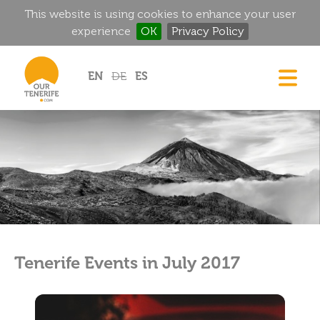
This website is using cookies to enhance your user
experience
OK
Privacy Policy
Jump to navigation
EN
DE
ES
CASAS
GOURMET
MANSIONES HISTÓRICAS
RINCONES MÁGICOS
GOLF
ALQUILER
Tenerife Events in July 2017
DIRECTORIO