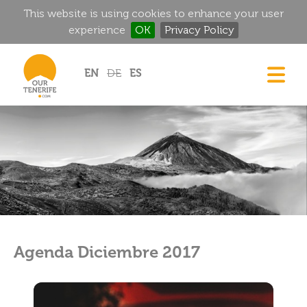
This website is using cookies to enhance your user
experience
OK
Privacy Policy
Jump to navigation
EN
DE
ES
CASAS
GOURMET
MANSIONES HISTÓRICAS
RINCONES MÁGICOS
GOLF
ALQUILER
Agenda Diciembre 2017
DIRECTORIO