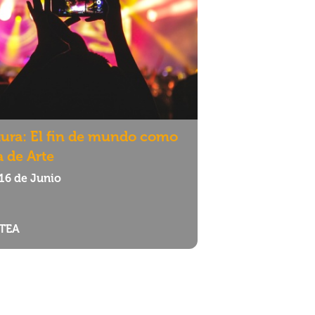
tura: El fin de mundo como
a de Arte
16 de Junio
TEA