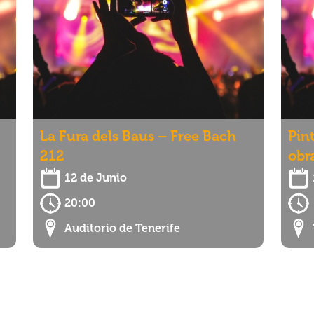
La Fura dels Baus – Free Bach
Pin
212
obr
12 de Junio
20:00
Auditorio de Tenerife