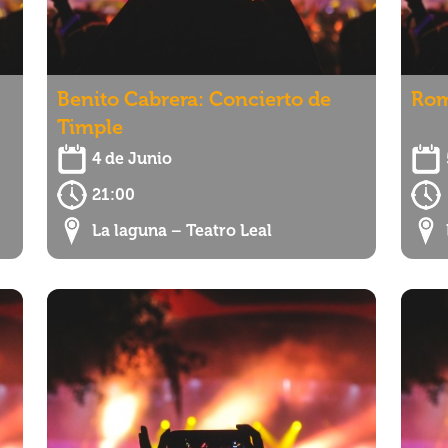
Benito Cabrera: Concierto de
Rom
Timple
4 de Junio
21:00
La laguna – Teatro Leal