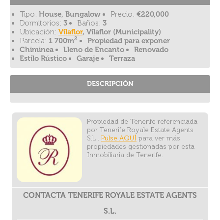
Tipo:
House, Bungalow
Precio:
€220,000
Dormitorios:
3
Baños:
3
Ubicación:
Vilaflor
, Vilaflor (Municipality)
2
Parcela:
1 700m
Propiedad para exponer
Chiminea
Lleno de Encanto
Renovado
Estilo Rústico
Garaje
Terraza
DESCRIPCIÓN
Propiedad de Tenerife referenciada
por Tenerife Royale Estate Agents
S.L..
Pulse AQUÍ
para ver más
propiedades gestionadas por esta
Inmobiliaria de Tenerife.
CONTACTA TENERIFE ROYALE ESTATE AGENTS
S.L.