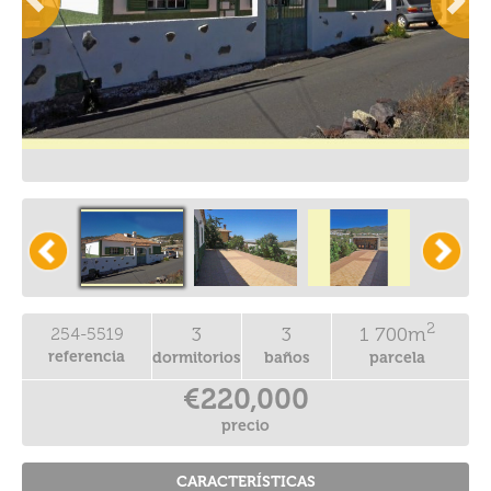
2
3
3
1 700m
254-5519
referencia
dormitorios
baños
parcela
€220,000
precio
CARACTERÍSTICAS