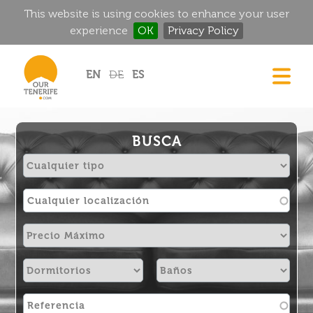
This website is using cookies to enhance your user
experience
OK
Privacy Policy
Jump to navigation
EN
DE
ES
CASAS
GOURMET
BUSCA
MANSIONES HISTÓRICAS
RINCONES MÁGICOS
GOLF
ALQUILER
DIRECTORIO