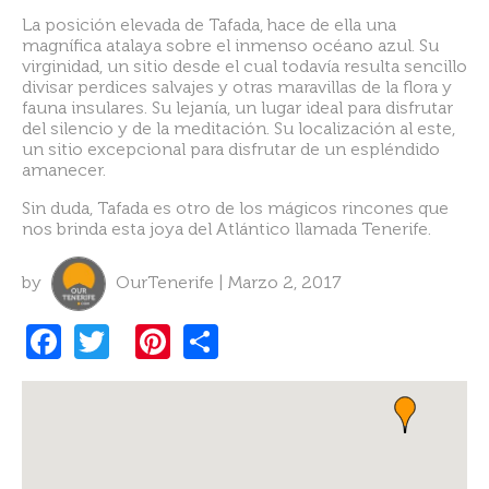
La posición elevada de Tafada, hace de ella una
magnífica atalaya sobre el inmenso océano azul. Su
virginidad, un sitio desde el cual todavía resulta sencillo
divisar perdices salvajes y otras maravillas de la flora y
fauna insulares. Su lejanía, un lugar ideal para disfrutar
del silencio y de la meditación. Su localización al este,
un sitio excepcional para disfrutar de un espléndido
amanecer.
Sin duda, Tafada es otro de los mágicos rincones que
nos brinda esta joya del Atlántico llamada Tenerife.
by
OurTenerife | Marzo 2, 2017
F
T
Pi
S
a
w
nt
h
c
itt
er
ar
e
er
es
e
b
t