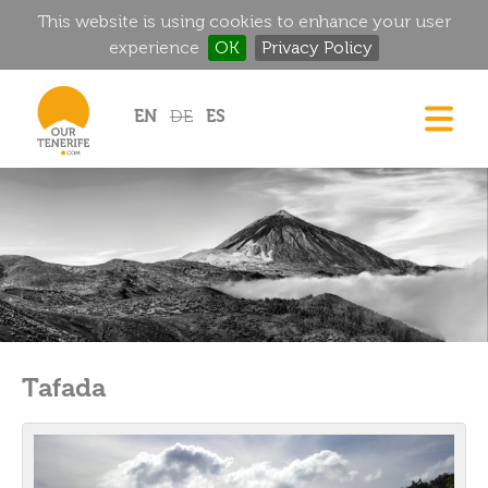
This website is using cookies to enhance your user
experience
OK
Privacy Policy
Jump to navigation
EN
DE
ES
CASAS
GOURMET
MANSIONES HISTÓRICAS
RINCONES MÁGICOS
GOLF
ALQUILER
Tafada
DIRECTORIO