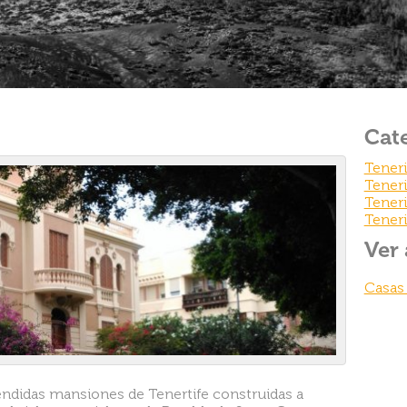
Cat
Tener
Teneri
Teneri
Teneri
Ver
Casas
ndidas mansiones de Tenertife construidas a