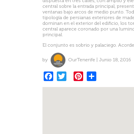
dispuesta en tres calles, con amplio y ele
central sobre la entrada principal, presen
ventanas bajo arcos de medio punto. To
tipología de persianas exteriores de made
dominan en el exterior del edificio, los t
central aparece coronado por una luminosa
principal.
El conjunto es sobrio y palaciego. Acorde 
by
OurTenerife | Junio 18, 2016
F
T
Pi
S
a
w
nt
h
c
itt
er
ar
e
er
es
e
b
t
o
o