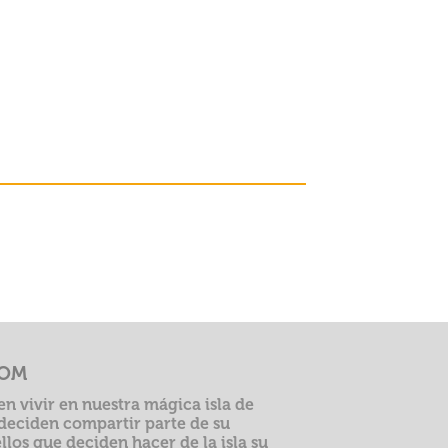
COM
en vivir en nuestra mágica isla de
 deciden compartir parte de su
llos que deciden hacer de la isla su