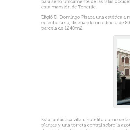
para serlo únicamente de las islas occide
esta mansión de Tenerife.
Eligió D. Domingo Pisaca una estética a
eclecticismo, diseñando un edificio de 
parcela de 1240m2.
Esta fantástica villa u hotelito como se
plantas y una torreta central sobre la azo