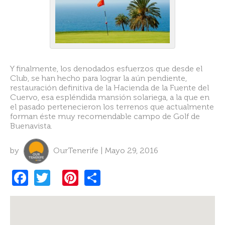
Y finalmente, los denodados esfuerzos que desde el
Club, se han hecho para lograr la aún pendiente,
restauración definitiva de la Hacienda de la Fuente del
Cuervo, esa espléndida mansión solariega, a la que en
el pasado pertenecieron los terrenos que actualmente
forman éste muy recomendable campo de Golf de
Buenavista.
by
OurTenerife | Mayo 29, 2016
F
T
Pi
S
a
w
nt
h
c
itt
er
ar
e
er
es
e