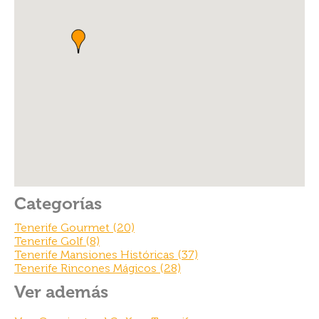
b
t
o
o
k
Categorías
Tenerife Gourmet (20)
Tenerife Golf (8)
Tenerife Mansiones Históricas (37)
Tenerife Rincones Mágicos (28)
Ver además