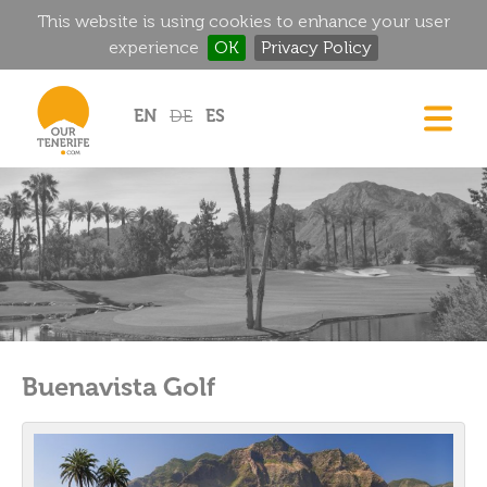
This website is using cookies to enhance your user
experience
OK
Privacy Policy
Jump to navigation
EN
DE
ES
CASAS
GOURMET
MANSIONES HISTÓRICAS
RINCONES MÁGICOS
GOLF
ALQUILER
Buenavista Golf
DIRECTORIO