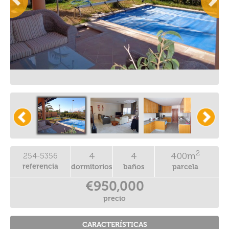
2
4
4
400m
254-5356
referencia
dormitorios
baños
parcela
€950,000
precio
CARACTERÍSTICAS