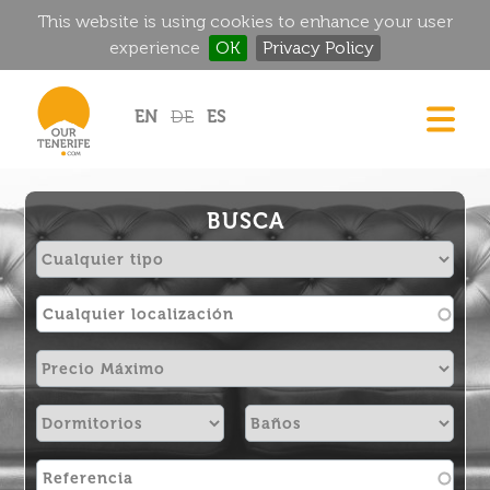
This website is using cookies to enhance your user
experience
OK
Privacy Policy
Jump to navigation
EN
DE
ES
CASAS
GOURMET
BUSCA
MANSIONES HISTÓRICAS
RINCONES MÁGICOS
GOLF
ALQUILER
DIRECTORIO