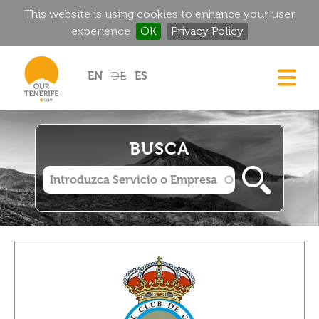
This website is using cookies to enhance your user
experience
OK
Privacy Policy
Jump to navigation
EN
DE
ES
CASAS
GOURMET
BUSCA
MANSIONES HISTÓRICAS
RINCONES MÁGICOS
GOLF
ALQUILER
DIRECTORIO