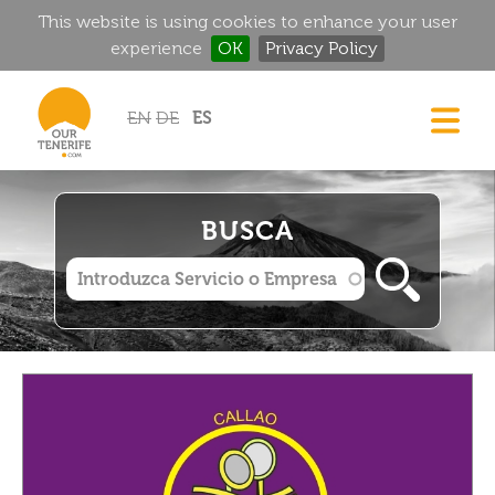
This website is using cookies to enhance your user
experience
OK
Privacy Policy
Jump to navigation
EN
DE
ES
CASAS
GOURMET
BUSCA
MANSIONES HISTÓRICAS
RINCONES MÁGICOS
GOLF
ALQUILER
DIRECTORIO