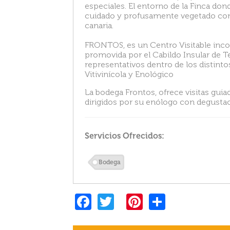
especiales. El entorno de la Finca d
cuidado y profusamente vegetado con 
canaria.
FRONTOS, es un Centro Visitable incor
promovida por el Cabildo Insular de T
representativos dentro de los distintos
Vitivinícola y Enológico
La bodega Frontos, ofrece visitas gui
dirigidos por su enólogo con degustac
Servicios Ofrecidos:
Bodega
F
T
Pi
S
a
w
nt
h