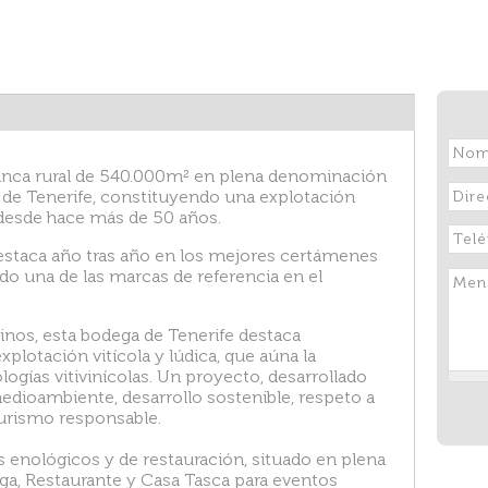
inca rural de 540.000m² en plena denominación
la de Tenerife, constituyendo una explotación
o desde hace más de 50 años.
destaca año tras año en los mejores certámenes
do una de las marcas de referencia en el
vinos, esta bodega de Tenerife destaca
lotación vitícola y lúdica, que aúna la
ogías vitivinícolas. Un proyecto, desarrollado
edioambiente, desarrollo sostenible, respeto a
 turismo responsable.
enológicos y de restauración, situado en plena
ga, Restaurante y Casa Tasca para eventos