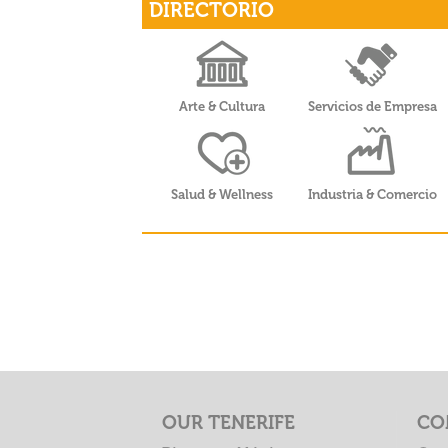
c
itt
er
ar
DIRECTORIO
e
er
es
e
b
t
o
Arte & Cultura
Servicios de Empresa
o
k
Salud & Wellness
Industria & Comercio
OUR TENERIFE
CO