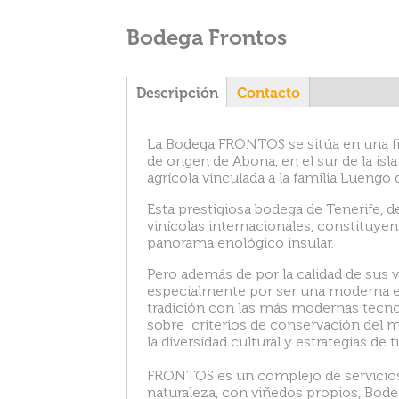
Bodega Frontos
T
Descripción
(
Contacto
s
o
a
La Bodega FRONTOS se sitúa en una f
l
de origen de Abona, en el sur de la is
a
agrícola vinculada a la familia Lueng
p
b
a
Esta prestigiosa bodega de Tenerife, 
a
s
vinícolas internacionales, constituyen
c
panorama enológico insular.
t
i
Pero además de por la calidad de sus 
v
especialmente por ser una moderna exp
a
tradición con las más modernas tecnol
)
sobre criterios de conservación del m
la diversidad cultural y estrategias de
FRONTOS es un complejo de servicios 
naturaleza, con viñedos propios, Bode