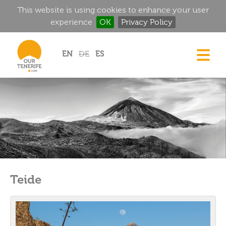
This website is using cookies to enhance your user
experience
OK
Privacy Policy
Jump to navigation
EN
DE
ES
CASAS
GOURMET
MANSIONES HISTÓRICAS
RINCONES MÁGICOS
GOLF
ALQUILER
Teide
DIRECTORIO