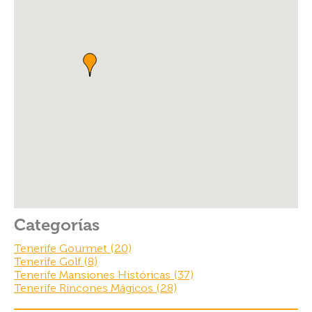
c
itt
er
ar
e
er
es
e
b
t
o
o
k
Categorías
Tenerife Gourmet (20)
Tenerife Golf (8)
Tenerife Mansiones Históricas (37)
Tenerife Rincones Mágicos (28)