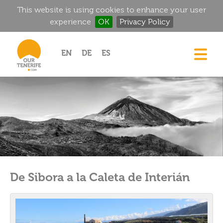
This website is using cookies to enhance your user
experience
OK
Privacy Policy
Jump to navigation
EN
DE
ES
CASAS
GOURMET
MANSIONES HISTÓRICAS
RINCONES MÁGICOS
GOLF
ALQUILER
De Sibora a la Caleta de Interián
DIRECTORIO