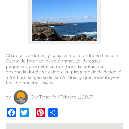
Charcos, cardones, y tarajales nos conducen hasta la
Caleta de Interián, pueblo tranquilo, de casas
pequeñas, que debe su nombre a la fantástica
ensenada donde se asienta su playa presidida desde el
S. SVII por la Iglesia de San Andrés, y que constituye el
final de nuestra travesía.
by
OurTenerife | Febrero 1, 2017
F
T
Pi
S
a
w
nt
h