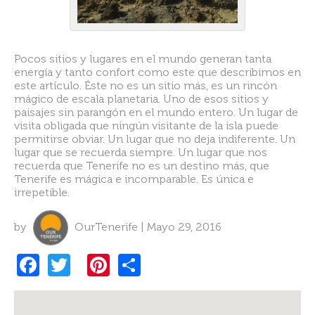
Pocos sitios y lugares en el mundo generan tanta
energía y tanto confort como este que describimos en
este artículo. Éste no es un sitio más, es un rincón
mágico de escala planetaria. Uno de esos sitios y
paisajes sin parangón en el mundo entero. Un lugar de
visita obligada que ningún visitante de la isla puede
permitirse obviar. Un lugar que no deja indiferente. Un
lugar que se recuerda siempre. Un lugar que nos
recuerda que Tenerife no es un destino más, que
Tenerife es mágica e incomparable. Es única e
irrepetible.
by
OurTenerife | Mayo 29, 2016
F
T
Pi
S
a
w
nt
h
c
itt
er
ar