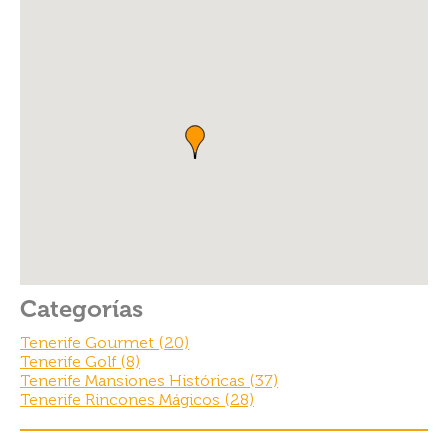
e
er
es
e
b
t
o
o
k
Categorías
Tenerife Gourmet (20)
Tenerife Golf (8)
Tenerife Mansiones Históricas (37)
Tenerife Rincones Mágicos (28)