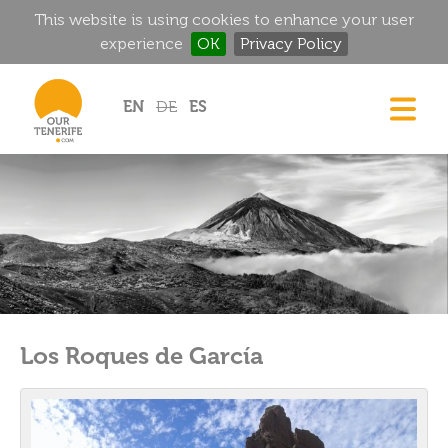
This website is using cookies to enhance your user
experience
OK
Privacy Policy
Jump to navigation
EN
DE
ES
CASAS
GOURMET
MANSIONES HISTÓRICAS
RINCONES MÁGICOS
GOLF
ALQUILER
Los Roques de García
DIRECTORIO